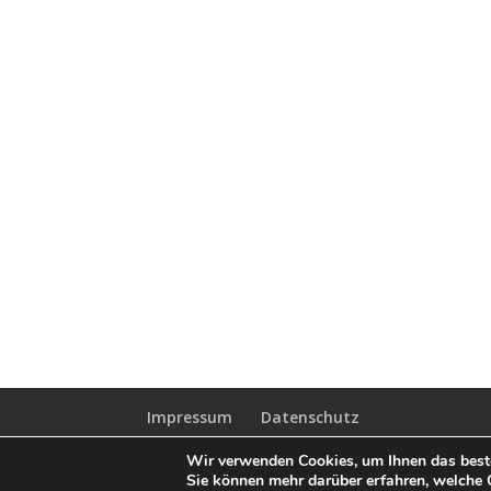
Impressum
Datenschutz
Wir verwenden Cookies, um Ihnen das beste
Designed by
Elegant Themes
| Powered by
W
Sie können mehr darüber erfahren, welche 