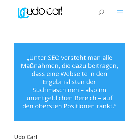
„Unter SEO versteht man alle
Maßnahmen, die dazu beitragen,
dass eine Webseite in den
Ergebnislisten der
Suchmaschinen – also im
unentgeltlichen Bereich – auf
den obersten Positionen rankt.“
Udo Carl